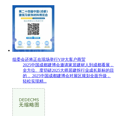
组委会还将正在现场举行VIP大客户商贸
2025中国成都建博会邀请家居建材人到成都看展，
全方位、度切磋2025大师居建拆行业成长新标的目
的， 2025中国成都建博会对展区规划全面升级，
轻松实现精...