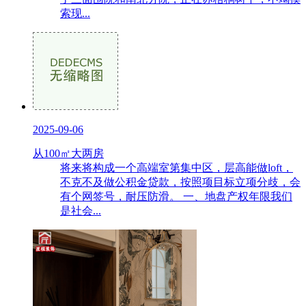
索现...
2025-09-06
从100㎡大两房
将来将构成一个高端室第集中区，层高能做loft，
不克不及做公积金贷款，按照项目标立项分歧，会
有个网签号，耐压防滑。 一、地盘产权年限我们
是社会...