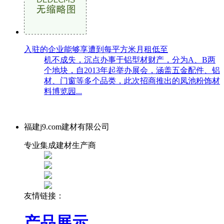
入驻的企业能够享遭到每平方米月租低至
机不成失，沉点办事于铝型材财产，分为A、B两
个地块，自2013年起举办展会，涵盖五金配件、铝
材、门窗等多个品类，此次招商推出的凤池粉饰材
料博览园...
福建j9.com建材有限公司
专业集成建材生产商
友情链接：
产品展示