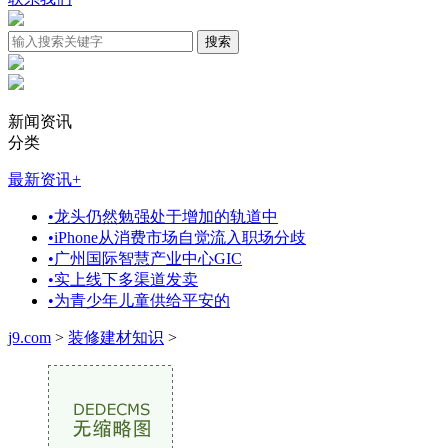
新闻资讯
分类
最新资讯
+
•
龙头仍然勉强处于增加的轨道中
•
iPhone从消费市场自觉流入职场分歧
•
广州国际智慧产业中心GIC
•
实上线下多渠道发卖
•
为青少年儿童供给平安的
j9.com
>
装修建材知识
>