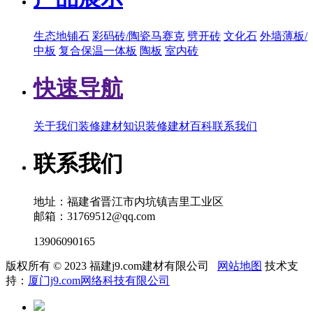
生态地铺石
彩码砖/陶瓷马赛克
劈开砖
文化石
外墙薄板/
中板
复合保温一体板
陶板
室内砖
快速导航
关于我们
装修建材知识
装修建材百科
联系我们
联系我们
地址：福建省晋江市内坑镇吉里工业区
邮箱：31769512@qq.com
13906090165
版权所有 © 2023 福建j9.com建材有限公司
网站地图
技术支
持：
厦门j9.com网络科技有限公司