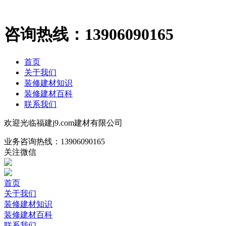
咨询热线：
13906090165
首页
关于我们
装修建材知识
装修建材百科
联系我们
欢迎光临福建j9.com建材有限公司
业务咨询热线：
13906090165
关注微信
首页
关于我们
装修建材知识
装修建材百科
联系我们