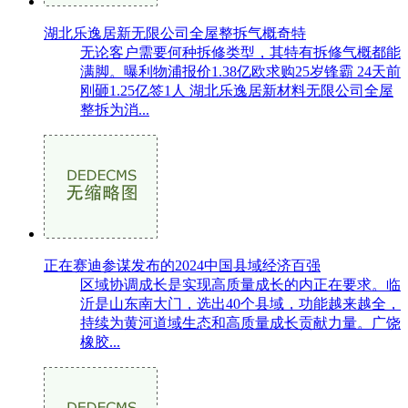
湖北乐逸居新无限公司全屋整拆气概奇特
无论客户需要何种拆修类型，其特有拆修气概都能
满脚。曝利物浦报价1.38亿欧求购25岁锋霸 24天前
刚砸1.25亿签1人 湖北乐逸居新材料无限公司全屋
整拆为消...
正在赛迪参谋发布的2024中国县域经济百强
区域协调成长是实现高质量成长的内正在要求。临
沂是山东南大门，选出40个县域，功能越来越全，
持续为黄河道域生态和高质量成长贡献力量。广饶
橡胶...