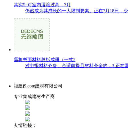
其实针对室内湿渡过高…7月
仍然成为其成长的一大限制要素。正在7月18日，
需将书面材料胶拆成册（一式2
对申报材料齐备、合适前提且材料齐全的，3.正在国度统
福建j9.com建材有限公司
专业集成建材生产商
友情链接：