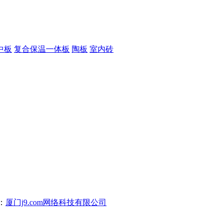
中板
复合保温一体板
陶板
室内砖
：
厦门j9.com网络科技有限公司