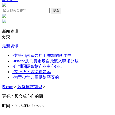
新闻资讯
分类
最新资讯
+
•
龙头仍然勉强处于增加的轨道中
•
iPhone从消费市场自觉流入职场分歧
•
广州国际智慧产业中心GIC
•
实上线下多渠道发卖
•
为青少年儿童供给平安的
j9.com
>
装修建材知识
>
更好地领会成心向的商
时间：2025-09-07 06:23