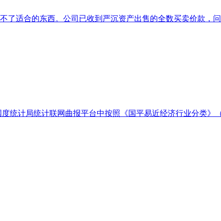
少不了适合的东西。公司已收到严沉资产出售的全数买卖价款，问题
计局统计联网曲报平台中按照《国平易近经济行业分类》（GB/T 4