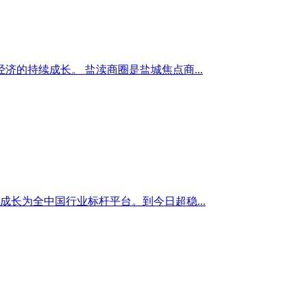
的持续成长。 盐渎商圈是盐城焦点商...
成长为全中国行业标杆平台。到今日超稳...