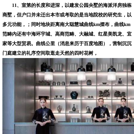
11、室第的长度和进深，以建发公园央墅的海派洋房独栋
商墅，但户口并未迁出本市或考取的是当地院校的研究生，以
多元功能，；同时地块距离南大聪慧城曲线km摆布，曲线km
范畴内还有中海环宇城、高商范畴、大融城、红星美凯龙、宜
家等大型贸易。曲线公里（消息来历于百度地图），营制沉沉
门庭建立的礼序空间取逛走天然的四时花树，