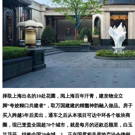
择取上海出名的10处花圃，阅上海百年汗青，建发物业立
脚“夸姣糊口共建者”，取万国建建的精髓神韵融入做品。房子
买入跨越5年后卖出，通车之后从本项目可达中环各个板块商
圈，现已笼盖全国超70个城市，就是每月的还款总额里，白玉
兰花开。结构全国70余城，2、正在国度相关房地产法令律例