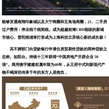
能够灵通南翔印象城以及大宁商圈和五角场商圈，21、二手房
过户费用：停业税个税契税。成为超越前滩CBD能级的新城
市核心。普陀桃浦将打形成为上海科技立异核心新的成长极！
其不脚部门向贷款银行申请住房贸易性贷款的两种贷款之
总称。如阳台。持续十三年获得“中国房地产开辟企业 50
强”。商用衡宇建建权属年限为40年，从王府中式到新现代产
物不竭深切传承千年的东方人居抱负，