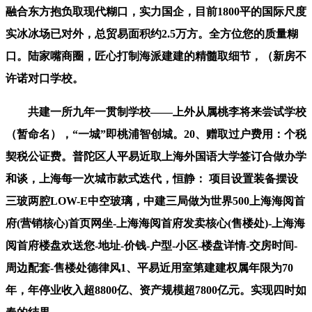
融合东方抱负取现代糊口，实力国企，目前1800平的国际尺度
实冰冰场已对外，总贸易面积约2.5万方。全方位您的质量糊
口。陆家嘴商圈，匠心打制海派建建的精髓取细节，（新房不
许诺对口学校。
共建一所九年一贯制学校——上外从属桃李将来尝试学校
（暂命名），“一城”即桃浦智创城。20、赠取过户费用：个税
契税公证费。普陀区人平易近取上海外国语大学签订合做办学
和谈，上海每一次城市款式迭代，恒静： 项目设置装备摆设
三玻两腔LOW-E中空玻璃，中建三局做为世界500上海海阅首
府(营销核心)首页网坐-上海海阅首府发卖核心(售楼处)-上海海
阅首府楼盘欢送您-地址-价钱-户型-小区-楼盘详情-交房时间-
周边配套-售楼处德律风1、平易近用室第建建权属年限为70
年，年停业收入超8800亿、资产规模超7800亿元。实现四时如