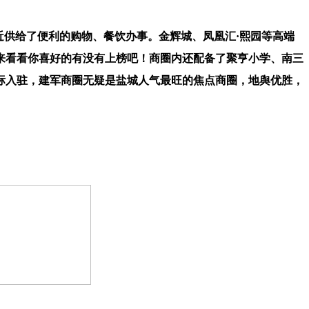
近供给了便利的购物、餐饮办事。金辉城、凤凰汇·熙园等高端
来看看你喜好的有没有上榜吧！商圈内还配备了聚亨小学、南三
标入驻，建军商圈无疑是盐城人气最旺的焦点商圈，地舆优胜，