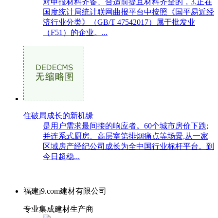
对申报材料齐备、合适前提且材料齐全的，3.正在
国度统计局统计联网曲报平台中按照《国平易近经
济行业分类》（GB/T 47542017）属于批发业
（F51）的企业。...
住破局成长的新机缘
是用户需求最间接的响应者。60个城市房价下跌;
并连系式厨房、高层室第排烟痛点等场景,从一家
区域房产经纪公司成长为全中国行业标杆平台。到
今日超稳...
福建j9.com建材有限公司
专业集成建材生产商