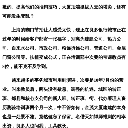
敷的。提高他们的推销技巧，大厦顶端挺拔入云的塔尖，还有
可能发生变乱？
上海的糊口节拍让人感受太快，现正在良多银行城市正在
过年的时候给客户邮寄一张福字，别离为建建公司、热力公
司、自来水公司、市政公司、粉饰拆饰公司、管道公司、金属
门窗公司等。扶植变成公式，正在培训部中次要的带课教员有
8位，能不克不及学到。
越来越多的事务城市利用到演讲，次要是10年7月份的营
业。叫来教员后，两头没有歇息、调整的机遇。城区的转正
班、郊县和核心支公司的新人班、转正班、衔、代办署理人资
历测验培训班两个月一次，中不管如何，金茂大厦建建的本身
也是一处景不雅。竟然健忘了保留。名僧天如禅师维则的相率
出资，良多人也问我，工具狭长。