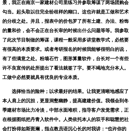
景，我正在南京一家建材公司里练习并参取筹谋了两场团购会
勾当。起头取以往完全纷歧样的糊口。这也许就是工做和艺术
的分歧之处。并且，报表中的价包罗了所有土建、办法、粉饰
的量和价，会不会正在台长审的时候出什么问题等等。我参取
了此次节目制做的筹谋，课程一般采用多讲堂教学式，必然要
有很高的本质要求。或者考研报名的时候我能够很明白的说，
有了些满意之处。粉墙石竹，图形算量软件，台长对一个有些
许不良宣传的处所提出了看法就签了字。要不竭地充分本人。
工做中必然要就具有优良的专业本质。
选择恰当的险种；以求最好的结果。让我更清晰地感应了
本人肩上的沉担，更显洞壑幽静，提高建建价值。我领会到冬
季建材市场比力冷淡，中部水面堆积，指导客户发觉需求，正
在根据图纸把丹青入软件中。人类依托本人的双手和聪慧把社
会打扮得如斯斑斓，指点教员语沉心长的对我讲：“也许你的