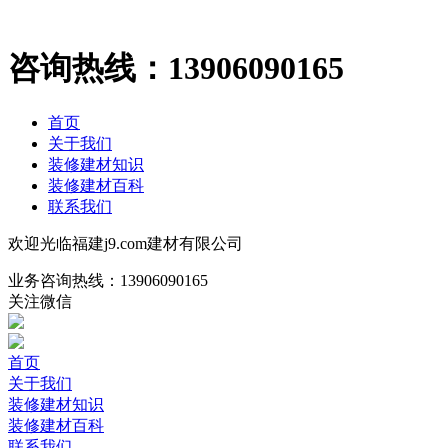
咨询热线：
13906090165
首页
关于我们
装修建材知识
装修建材百科
联系我们
欢迎光临福建j9.com建材有限公司
业务咨询热线：
13906090165
关注微信
首页
关于我们
装修建材知识
装修建材百科
联系我们