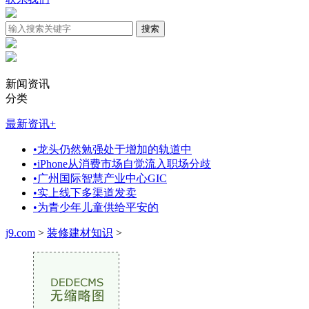
新闻资讯
分类
最新资讯
+
•
龙头仍然勉强处于增加的轨道中
•
iPhone从消费市场自觉流入职场分歧
•
广州国际智慧产业中心GIC
•
实上线下多渠道发卖
•
为青少年儿童供给平安的
j9.com
>
装修建材知识
>