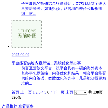
子里展现的拆修结果很是对劲，要求现场签字确认
再笼盖等等。如斯拆修，贴砖坦白差价和报价明
细，材...
2025-09-02
平台能否供给内容筹谋、案牍优化等办事
前言互营软文平台：该平台具有丰硕的海外资本，
其办事包罗策略、内容优化和结果，领会平台能否
供给内容筹谋、案牍优化等办事，凡是能获得更精
准的...
首页
上一页
1
2
3
4
5
6
7
下一页
末页
共
138
页
826
条
产品推荐
查看更多+