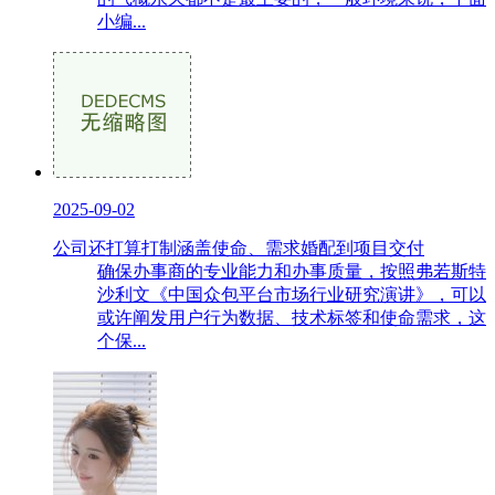
小编...
2025-09-02
公司还打算打制涵盖使命、需求婚配到项目交付
确保办事商的专业能力和办事质量，按照弗若斯特
沙利文《中国众包平台市场行业研究演讲》，可以
或许阐发用户行为数据、技术标签和使命需求，这
个保...