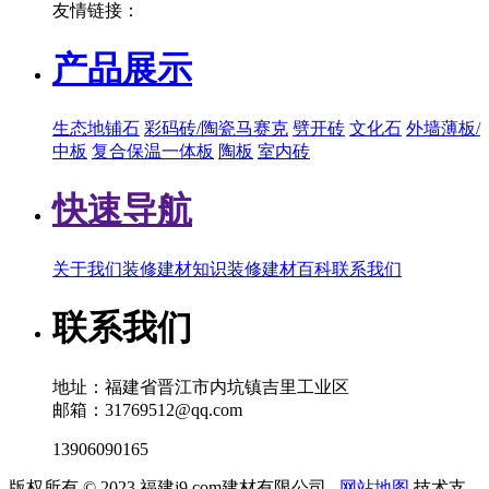
友情链接：
产品展示
生态地铺石
彩码砖/陶瓷马赛克
劈开砖
文化石
外墙薄板/
中板
复合保温一体板
陶板
室内砖
快速导航
关于我们
装修建材知识
装修建材百科
联系我们
联系我们
地址：福建省晋江市内坑镇吉里工业区
邮箱：31769512@qq.com
13906090165
版权所有 © 2023 福建j9.com建材有限公司
网站地图
技术支