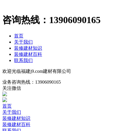
咨询热线：
13906090165
首页
关于我们
装修建材知识
装修建材百科
联系我们
欢迎光临福建j9.com建材有限公司
业务咨询热线：
13906090165
关注微信
首页
关于我们
装修建材知识
装修建材百科
联系我们