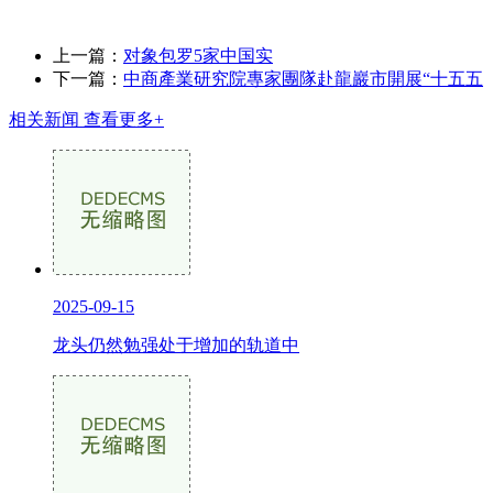
上一篇：
对象包罗5家中国实
下一篇：
中商產業研究院專家團隊赴龍巖市開展“十五五
相关新闻
查看更多+
2025-09-15
龙头仍然勉强处于增加的轨道中