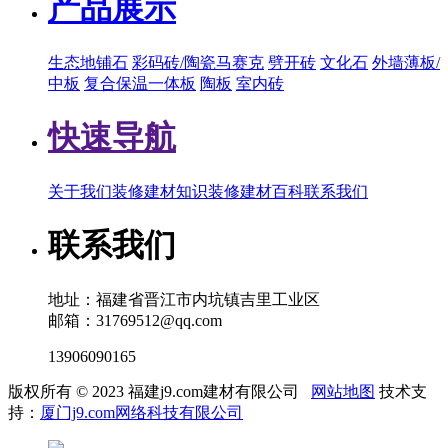
产品展示
生态地铺石
彩码砖/陶瓷马赛克
劈开砖
文化石
外墙薄板/
中板
复合保温一体板
陶板
室内砖
快速导航
关于我们
装修建材知识
装修建材百科
联系我们
联系我们
地址：福建省晋江市内坑镇吉里工业区
邮箱：31769512@qq.com
13906090165
版权所有 © 2023 福建j9.com建材有限公司
网站地图
技术支
持：
厦门j9.com网络科技有限公司