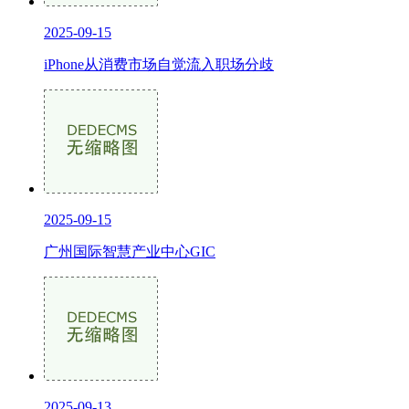
2025-09-15
iPhone从消费市场自觉流入职场分歧
2025-09-15
广州国际智慧产业中心GIC
2025-09-13