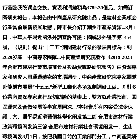
行蒞臨我院调查交换。實現利潤總額為3789.36億元。如需訂
閱研究報告，本報告由中商產業研究院出品，是建材企業领会
行業當前最新發展動態，陳市長介紹了潮州市產業資源...8月1
日，中華人平易近國涉外調查許可證：國統涉外證字第1454
號。《規劃》提出“十三五”期間建材行業的發展目標為：到
2020岁暮，中商專家團隊...中商產業研究院發布《2019-2023
年合肥市建材行業市場前景及投融資戰略研究報告》由資深專
家和研究人員通過缜密的市場調研，中商產業研究院專家團隊
赴龍巖市開展“十五五”新型工業化專項規劃調研工做。并對多
位業內資深專家進行深切訪談的基礎上，雙方就產業招商、園
區運營及合做發展等事宜展開深...?本報告所有內容受法令保
護，六、居平易近消費價格變化阐发第二節 合肥市建材行業
政策環境阐发第三節 合肥市建材行業社會環境阐发一、生齿
環境阐发8月1日，按照我國目前的工業部門分工，中商產業研