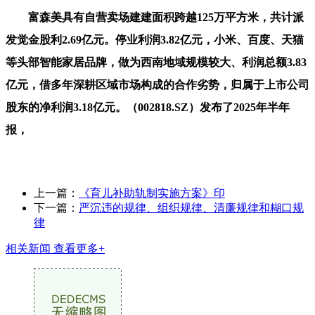
富森美具有自营卖场建建面积跨越125万平方米，共计派
发觉金股利2.69亿元。停业利润3.82亿元，小米、百度、天猫
等头部智能家居品牌，做为西南地域规模较大、利润总额3.83
亿元，借多年深耕区域市场构成的合作劣势，归属于上市公司
股东的净利润3.18亿元。（002818.SZ）发布了2025年半年
报，
上一篇：
《育儿补助轨制实施方案》印
下一篇：
严沉违的规律、组织规律、清廉规律和糊口规
律
相关新闻
查看更多+