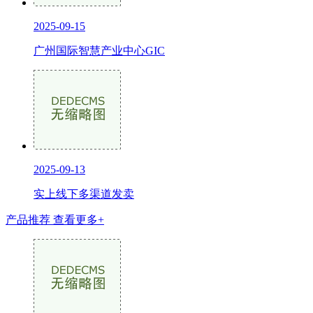
2025-09-15
广州国际智慧产业中心GIC
2025-09-13
实上线下多渠道发卖
产品推荐
查看更多+