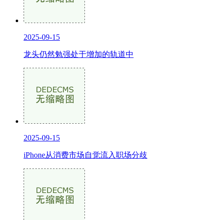
2025-09-15
龙头仍然勉强处于增加的轨道中
2025-09-15
iPhone从消费市场自觉流入职场分歧