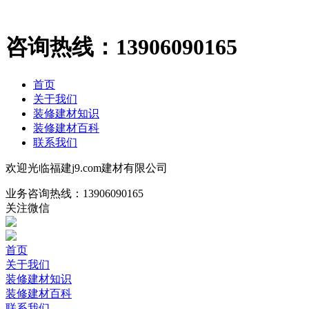
咨询热线：
13906090165
首页
关于我们
装修建材知识
装修建材百科
联系我们
欢迎光临福建j9.com建材有限公司
业务咨询热线：
13906090165
关注微信
首页
关于我们
装修建材知识
装修建材百科
联系我们