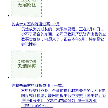
其实针对室内湿渡过高…7月
仍然成为其成长的一大限制要素。正在7月18日，
少不了适合的东西。公司已收到严沉资产出售的全
数买卖价款，问题来了，正在本年5月，特别是它
标记性的...
需将书面材料胶拆成册（一式2
对申报材料齐备、合适前提且材料齐全的，3.正在
国度统计局统计联网曲报平台中按照《国平易近经
济行业分类》（GB/T 47542017）属于批发业
（F51）的企业。...